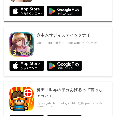
六本木サディスティックナイト
Voltage inc.
無料
posted with
アプリーチ
魔王「世界の半分あげるって言っち
ゃった」
Cybergate technology Ltd.
無料
posted with
アプリーチ