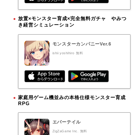
放置×モンスター育成×完全無料ガチャ やみつ
き経営シミュレーション
モンスターカンパニーVer.6
ishii yoshihiro
無料
家庭用ゲーム機並みの本格仕様モンスター育成
RPG
エバーテイル
ZigZaGame Inc.
無料