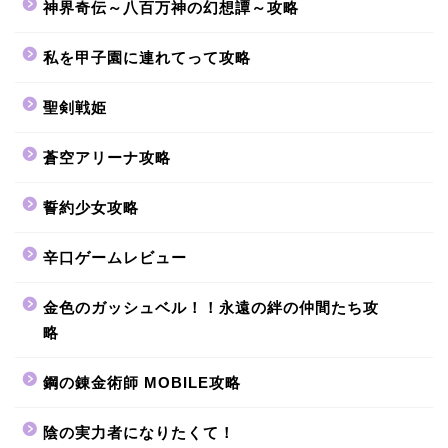
神界奇伝～八百万神の幻想譚～攻略
私を甲子園に連れてって攻略
聖剣戦姫
蒼空アリーナ攻略
誓約少女攻略
辛口ゲームレビュー
金色のガッシュベル！！永遠の絆の仲間たち攻
略
鋼の錬金術師 MOBILE攻略
陰の実力者になりたくて！