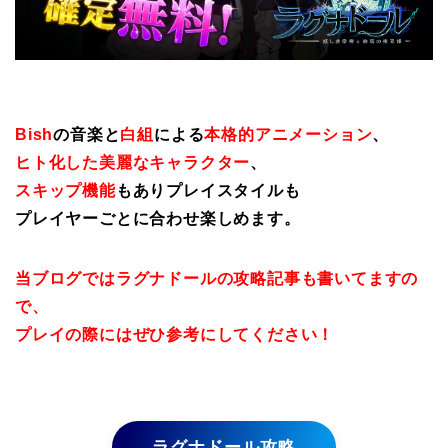
Bish
の音楽と
白組
による
本格的アニメーション
、
ヒト化した美麗なキャラクター
、
スキップ機能
もありプレイスタイルも
プレイヤーごとに合わせ楽しめます。
当ブログではラグナドールの攻略記事も書いてますの
で、
プレイの際にはぜひ参考にしてください！
ラグナドール攻略