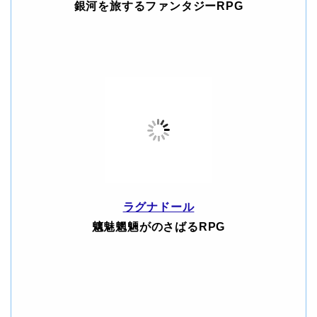
銀河を旅するファンタジーRPG
ラグナドール
魑魅魍魎がのさばるRPG