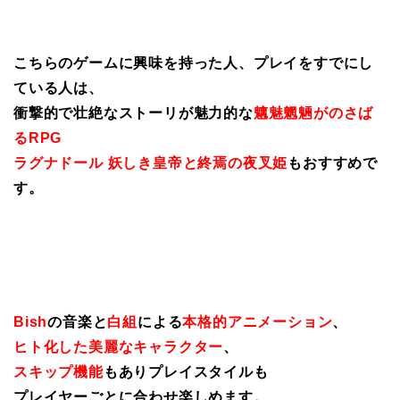
こちらのゲームに興味を持った人、プレイをすでにし
ている人は、
衝撃的で壮絶なストーリが魅力的な
魑魅魍魎がのさば
るRPG
ラグナドール 妖しき皇帝と終焉の夜叉姫
もおすすめで
す。
Bish
の音楽と
白組
による
本格的アニメーション
、
ヒト化した美麗なキャラクター
、
スキップ機能
もありプレイスタイルも
プレイヤーごとに合わせ楽しめます。