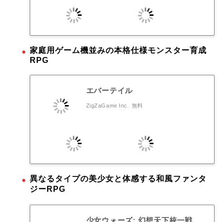
家庭用ゲーム機並みの本格仕様モンスター育成
RPG
エバーテイル
ZigZaGame Inc.
無料
異なるタイプの美少女と体感する和風ファンタ
ジーRPG
少女ウォーズ: 幻想天下統一戦