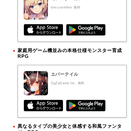
ishii yoshihiro
無料
家庭用ゲーム機並みの本格仕様モンスター育成
RPG
エバーテイル
ZigZaGame Inc.
無料
異なるタイプの美少女と体感する和風ファンタ