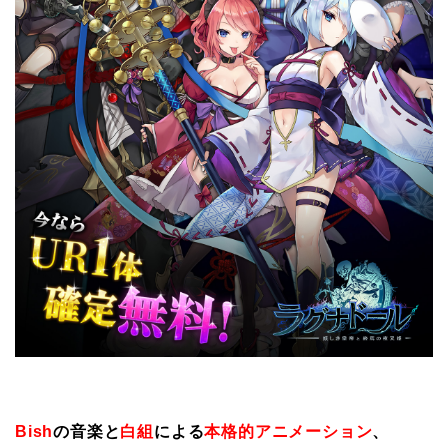
Bish
の音楽と
白組
による
本格的アニメーション
、