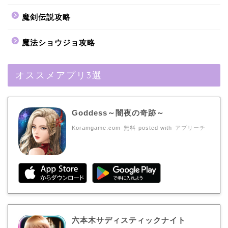
魔剣伝説攻略
魔法ショウジョ攻略
オススメアプリ3選
Goddess～闇夜の奇跡～
Koramgame.com
無料
posted with
アプリーチ
六本木サディスティックナイト