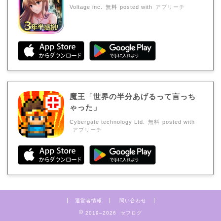
Voltage inc.
無料
posted with
アプリーチ
魔王「世界の半分あげるって言っち
ゃった」
Cybergate technology Ltd.
無料
posted with
アプリーチ
運営者情報
問い合わせ
2019–2026 セフログ