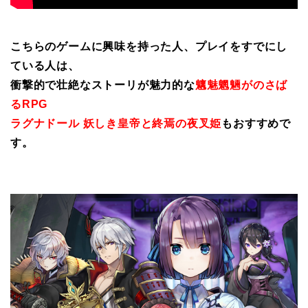
こちらのゲームに興味を持った人、プレイをすでにし
ている人は、
衝撃的で壮絶なストーリが魅力的な
魑魅魍魎がのさば
るRPG
ラグナドール 妖しき皇帝と終焉の夜叉姫
もおすすめで
す。