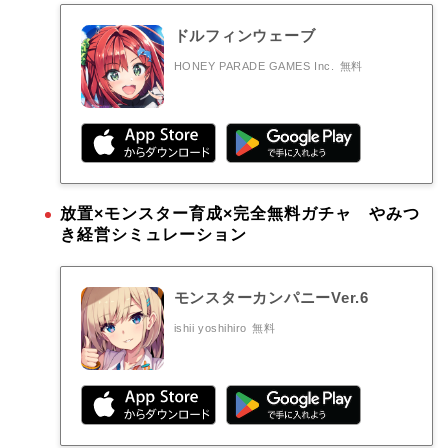
ドルフィンウェーブ
HONEY PARADE GAMES Inc.
無料
放置×モンスター育成×完全無料ガチャ やみつ
き経営シミュレーション
モンスターカンパニーVer.6
ishii yoshihiro
無料