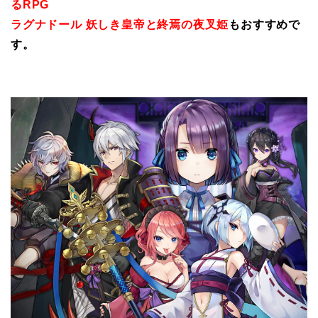
るRPG
ラグナドール 妖しき皇帝と終焉の夜叉姫
もおすすめで
す。