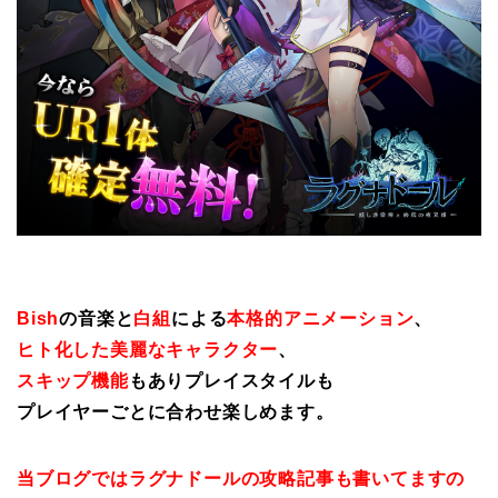
Bish
の音楽と
白組
による
本格的アニメーション
、
ヒト化した美麗なキャラクター
、
スキップ機能
もありプレイスタイルも
プレイヤーごとに合わせ楽しめます。
当ブログではラグナドールの攻略記事も書いてますの