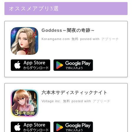
オススメアプリ3選
Goddess～闇夜の奇跡～
Koramgame.com
無料
posted with
アプリーチ
六本木サディスティックナイト
Voltage inc.
無料
posted with
アプリーチ