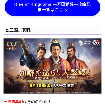
Rise of Kingdoms ―万国覚醒―攻略記
事一覧はこちら
2.三国志真戦
三国志真戦
はその名の通り