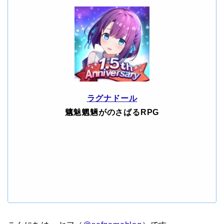
ラグナドール
魑魅魍魎がのさばるRPG