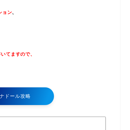
ション
、
書いてますので、
！
ナドール攻略