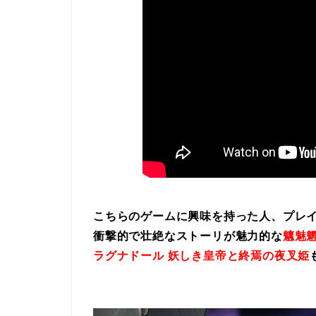
こちらのゲームに興味を持った人、プレ
衝撃的で壮絶なストーリが魅力的な
魑魅魍
ラグナドール 妖しき皇帝と終焉の夜叉姫