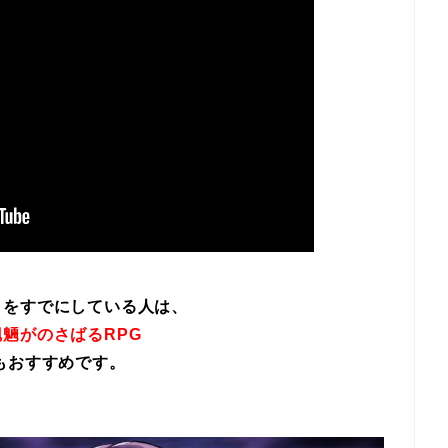
イをすでにしている人は、
魎がのさばるRPG
もおすすめです。