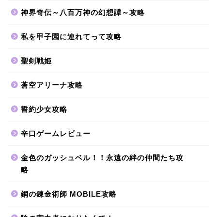
神界奇伝～八百万神の幻想譚～攻略
私を甲子園に連れてって攻略
聖剣戦姫
蒼空アリーナ攻略
誓約少女攻略
辛口ゲームレビュー
金色のガッシュベル！！永遠の絆の仲間たち攻
略
鋼の錬金術師 MOBILE攻略