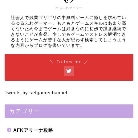
セフ
ゆるふわゲーマー
社会人で残業ゴリゴリの中無料ゲームに癒しを求めてい
るゆるふわゲーマー。もともとゲームスキルはあまり高
くないため今までゲームは好きなのに初歩で躓き継続で
きないことが多発。少しでもゲームでストレス解消でき
るようにゲームが苦手な人が思わず検索してしまうよう
な内容からブログを書いています。
＼ Follow me ／
Tweets by sefgamechannel
カテゴリー
AFKアリーナ攻略