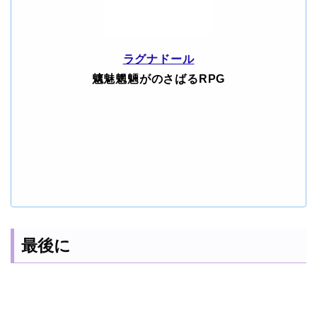
ラグナドール
魑魅魍魎がのさばるRPG
最後に