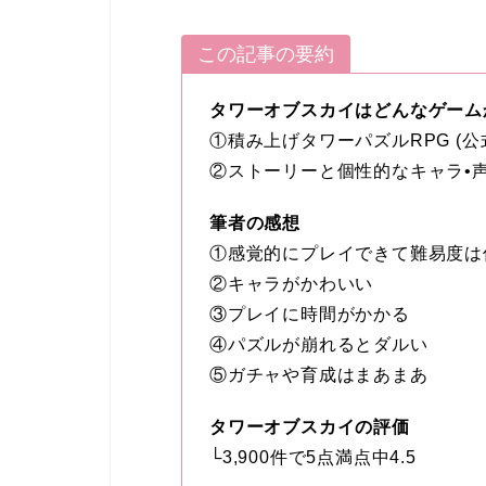
この記事の要約
タワーオブスカイはどんなゲーム
①積み上げタワーパズルRPG (公
②ストーリーと個性的なキャラ•
筆者の感想
①感覚的にプレイできて難易度は
②キャラがかわいい
③プレイに時間がかかる
④パズルが崩れるとダルい
⑤ガチャや育成はまあまあ
タワーオブスカイの評価
└
3,900件で5点満点中4.5