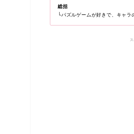
総括
└
パズルゲームが好きで、キャラ
ス