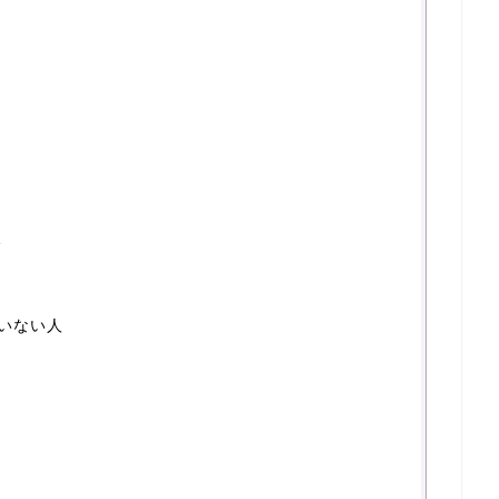
見
いない人