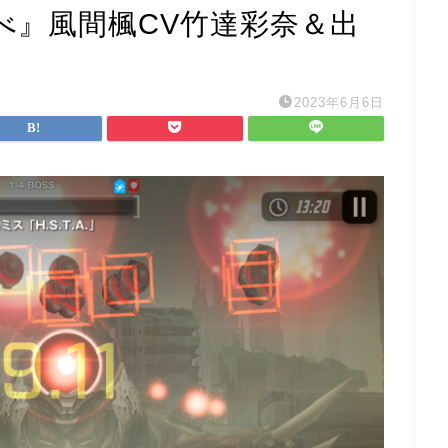
べ』風間楓CV竹達彩奈＆出
2023年6月6日