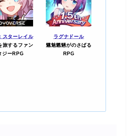
：スターレイル
ラグナドール
を旅するファン
魑魅魍魎がのさばる
タジーRPG
RPG