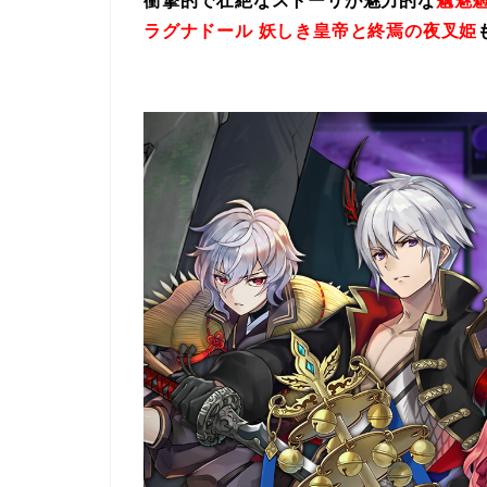
衝撃的で壮絶なストーリが魅力的な
魑魅魍
ラグナドール 妖しき皇帝と終焉の夜叉姫