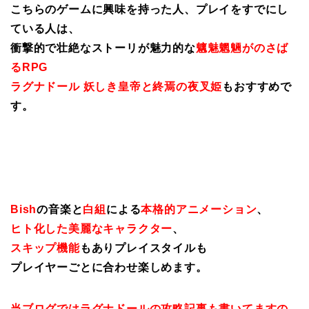
こちらのゲームに興味を持った人、プレイをすでにし
ている人は、
衝撃的で壮絶なストーリが魅力的な
魑魅魍魎がのさば
るRPG
ラグナドール 妖しき皇帝と終焉の夜叉姫
もおすすめで
す。
Bish
の音楽と
白組
による
本格的アニメーション
、
ヒト化した美麗なキャラクター
、
スキップ機能
もありプレイスタイルも
プレイヤーごとに合わせ楽しめます。
当ブログではラグナドールの攻略記事も書いてますの