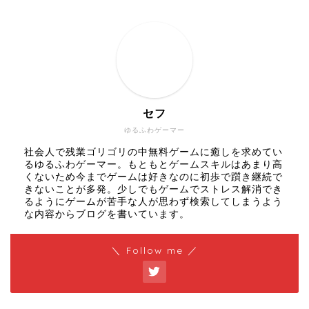
セフ
ゆるふわゲーマー
社会人で残業ゴリゴリの中無料ゲームに癒しを求めてい
るゆるふわゲーマー。もともとゲームスキルはあまり高
くないため今までゲームは好きなのに初歩で躓き継続で
きないことが多発。少しでもゲームでストレス解消でき
るようにゲームが苦手な人が思わず検索してしまうよう
な内容からブログを書いています。
＼ Follow me ／