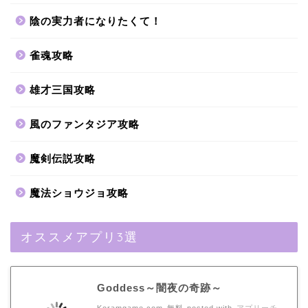
陰の実力者になりたくて！
雀魂攻略
雄才三国攻略
風のファンタジア攻略
魔剣伝説攻略
魔法ショウジョ攻略
オススメアプリ3選
Goddess～闇夜の奇跡～
Koramgame.com
無料
posted with
アプリーチ