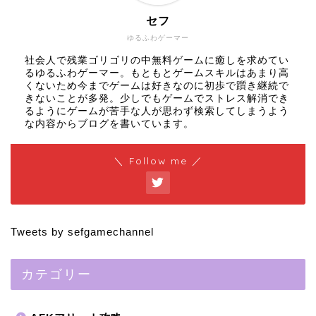
セフ
ゆるふわゲーマー
社会人で残業ゴリゴリの中無料ゲームに癒しを求めてい
るゆるふわゲーマー。もともとゲームスキルはあまり高
くないため今までゲームは好きなのに初歩で躓き継続で
きないことが多発。少しでもゲームでストレス解消でき
るようにゲームが苦手な人が思わず検索してしまうよう
な内容からブログを書いています。
＼ Follow me ／
Tweets by sefgamechannel
カテゴリー