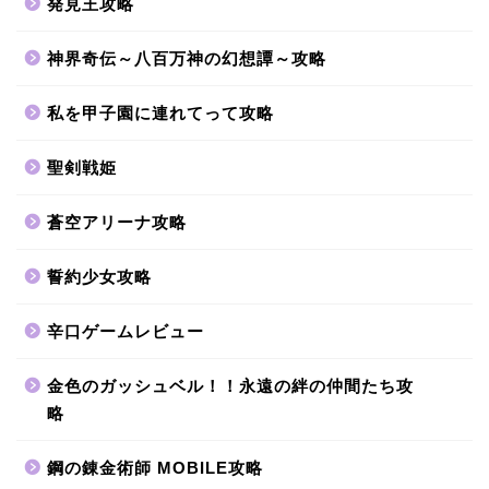
発見王攻略
神界奇伝～八百万神の幻想譚～攻略
私を甲子園に連れてって攻略
聖剣戦姫
蒼空アリーナ攻略
誓約少女攻略
辛口ゲームレビュー
金色のガッシュベル！！永遠の絆の仲間たち攻
略
鋼の錬金術師 MOBILE攻略