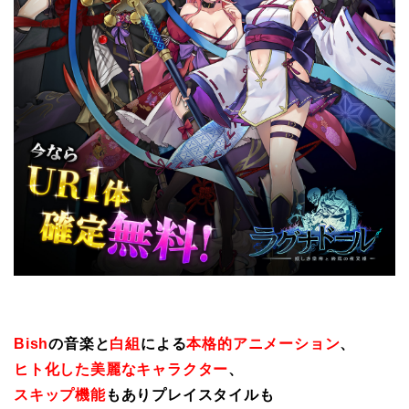
Bish
の音楽と
白組
による
本格的アニメーション
、
ヒト化した美麗なキャラクター
、
スキップ機能
もありプレイスタイルも