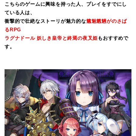
こちらのゲームに興味を持った人、プレイをすでにし
ている人は、
衝撃的で壮絶なストーリが魅力的な
魑魅魍魎がのさば
るRPG
ラグナドール 妖しき皇帝と終焉の夜叉姫
もおすすめで
す。