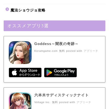
魔法ショウジョ攻略
オススメアプリ3選
Goddess～闇夜の奇跡～
Koramgame.com
無料
posted with
アプリーチ
六本木サディスティックナイト
Voltage inc.
無料
posted with
アプリーチ