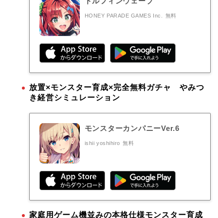
ドルフィンウェーブ
HONEY PARADE GAMES Inc.
無料
放置×モンスター育成×完全無料ガチャ やみつ
き経営シミュレーション
モンスターカンパニーVer.6
ishii yoshihiro
無料
家庭用ゲーム機並みの本格仕様モンスター育成