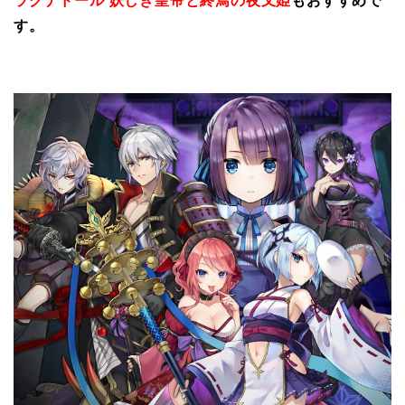
ラグナドール 妖しき皇帝と終焉の夜叉姫
もおすすめで
す。