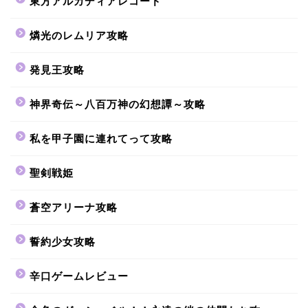
東方アルカディアレコード
燐光のレムリア攻略
発見王攻略
神界奇伝～八百万神の幻想譚～攻略
私を甲子園に連れてって攻略
聖剣戦姫
蒼空アリーナ攻略
誓約少女攻略
辛口ゲームレビュー