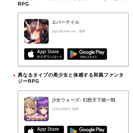
RPG
エバーテイル
ZigZaGame Inc.
無料
異なるタイプの美少女と体感する和風ファンタ
ジーRPG
少女ウォーズ: 幻想天下統一戦
Y2SGAMES
無料