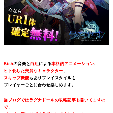
Bish
の音楽と
白組
による
本格的アニメーション
、
ヒト化した美麗なキャラクター
、
スキップ機能
もありプレイスタイルも
プレイヤーごとに合わせ楽しめます。
当ブログではラグナドールの攻略記事も書いてますの
で、