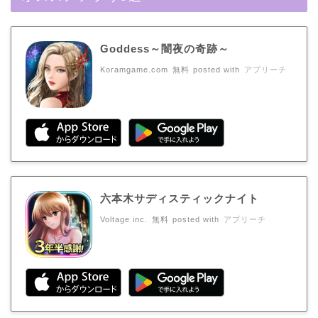
Goddess～闇夜の奇跡～
Koramgame.com
無料
posted with
アプリーチ
六本木サディスティックナイト
Voltage inc.
無料
posted with
アプリーチ