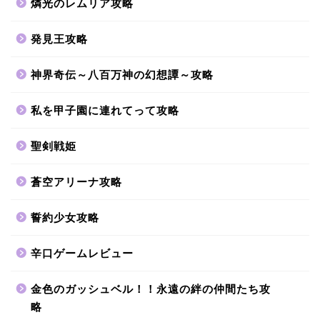
燐光のレムリア攻略
発見王攻略
神界奇伝～八百万神の幻想譚～攻略
私を甲子園に連れてって攻略
聖剣戦姫
蒼空アリーナ攻略
誓約少女攻略
辛口ゲームレビュー
金色のガッシュベル！！永遠の絆の仲間たち攻
略