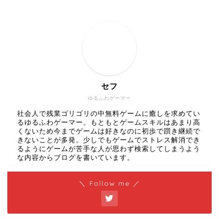
セフ
ゆるふわゲーマー
社会人で残業ゴリゴリの中無料ゲームに癒しを求めてい
るゆるふわゲーマー。もともとゲームスキルはあまり高
くないため今までゲームは好きなのに初歩で躓き継続で
きないことが多発。少しでもゲームでストレス解消でき
るようにゲームが苦手な人が思わず検索してしまうよう
な内容からブログを書いています。
＼ Follow me ／