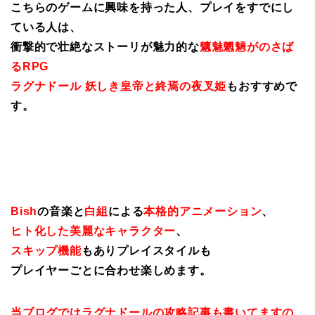
こちらのゲームに興味を持った人、プレイをすでにし
ている人は、
衝撃的で壮絶なストーリが魅力的な
魑魅魍魎がのさば
るRPG
ラグナドール 妖しき皇帝と終焉の夜叉姫
もおすすめで
す。
Bish
の音楽と
白組
による
本格的アニメーション
、
ヒト化した美麗なキャラクター
、
スキップ機能
もありプレイスタイルも
プレイヤーごとに合わせ楽しめます。
当ブログではラグナドールの攻略記事も書いてますの