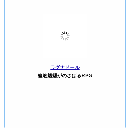
ラグナドール
魑魅魍魎がのさばるRPG