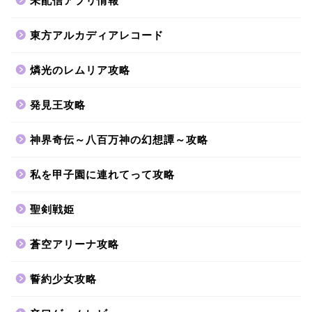
未配信アプリ情報
東方アルカディアレコード
燐光のレムリア攻略
発見王攻略
神界奇伝～八百万神の幻想譚～攻略
私を甲子園に連れてって攻略
聖剣戦姫
蒼空アリーナ攻略
誓約少女攻略