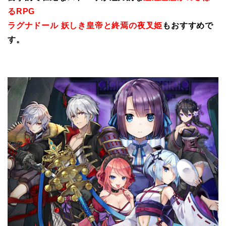
るRPG
ラグナドール 妖しき皇帝と終焉の夜叉姫
もおすすめで
す。