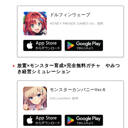
ドルフィンウェーブ
HONEY PARADE GAMES Inc.
無料
放置×モンスター育成×完全無料ガチャ やみつ
き経営シミュレーション
モンスターカンパニーVer.6
ishii yoshihiro
無料