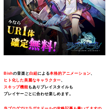
Bish
の音楽と
白組
による
本格的アニメーション
、
ヒト化した美麗なキャラクター
、
スキップ機能
もありプレイスタイルも
プレイヤーごとに合わせ楽しめます。
当ブログではラグナドールの攻略記事も書いてますの