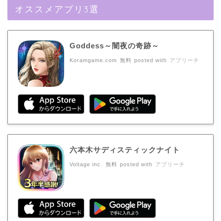
オススメアプリ3選
Goddess～闇夜の奇跡～
Koramgame.com
無料
posted with
アプリーチ
六本木サディスティックナイト
Voltage inc.
無料
posted with
アプリーチ