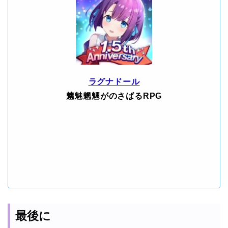
ラグナドール
魑魅魍魎がのさばるRPG
最後に