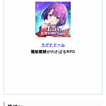
ラグナドール
魑魅魍魎がのさばるRPG