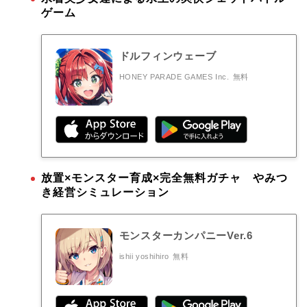
ゲーム
ドルフィンウェーブ
HONEY PARADE GAMES Inc.
無料
放置×モンスター育成×完全無料ガチャ やみつ
き経営シミュレーション
モンスターカンパニーVer.6
ishii yoshihiro
無料