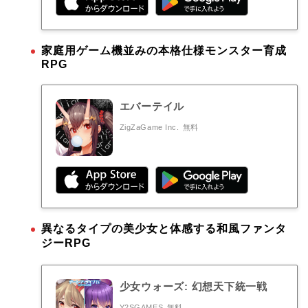
家庭用ゲーム機並みの本格仕様モンスター育成
RPG
エバーテイル
ZigZaGame Inc.
無料
異なるタイプの美少女と体感する和風ファンタ
ジーRPG
少女ウォーズ: 幻想天下統一戦
Y2SGAMES
無料