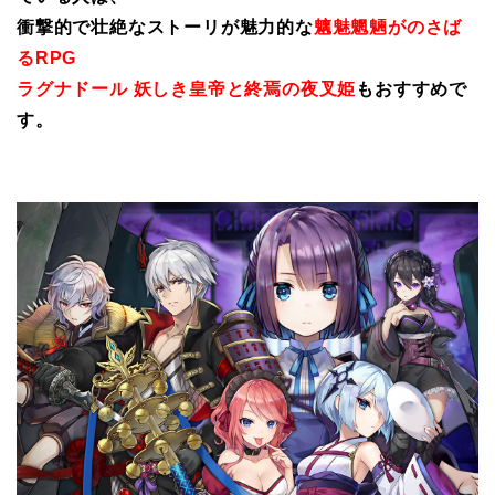
衝撃的で壮絶なストーリが魅力的な
魑魅魍魎がのさば
るRPG
ラグナドール 妖しき皇帝と終焉の夜叉姫
もおすすめで
す。