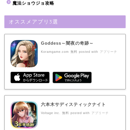
魔法ショウジョ攻略
オススメアプリ3選
Goddess～闇夜の奇跡～
Koramgame.com
無料
posted with
アプリーチ
六本木サディスティックナイト
Voltage inc.
無料
posted with
アプリーチ