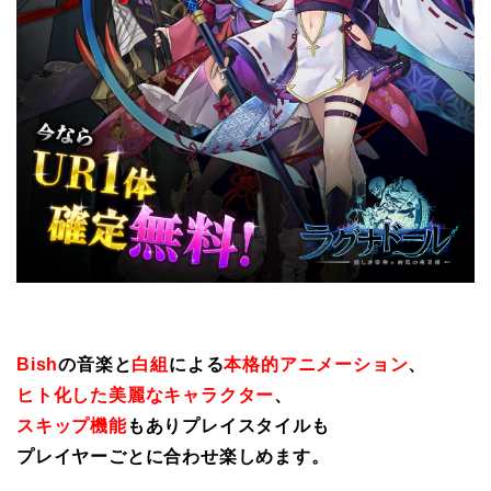
Bish
の音楽と
白組
による
本格的アニメーション
、
ヒト化した美麗なキャラクター
、
スキップ機能
もありプレイスタイルも
プレイヤーごとに合わせ楽しめます。