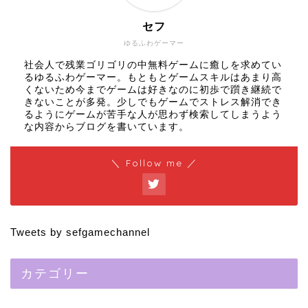
セフ
ゆるふわゲーマー
社会人で残業ゴリゴリの中無料ゲームに癒しを求めてい
るゆるふわゲーマー。もともとゲームスキルはあまり高
くないため今までゲームは好きなのに初歩で躓き継続で
きないことが多発。少しでもゲームでストレス解消でき
るようにゲームが苦手な人が思わず検索してしまうよう
な内容からブログを書いています。
＼ Follow me ／
Tweets by sefgamechannel
カテゴリー