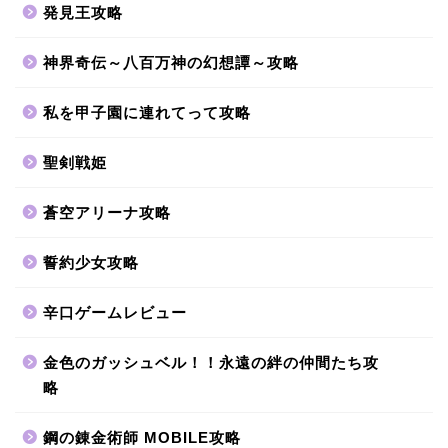
発見王攻略
神界奇伝～八百万神の幻想譚～攻略
私を甲子園に連れてって攻略
聖剣戦姫
蒼空アリーナ攻略
誓約少女攻略
辛口ゲームレビュー
金色のガッシュベル！！永遠の絆の仲間たち攻
略
鋼の錬金術師 MOBILE攻略