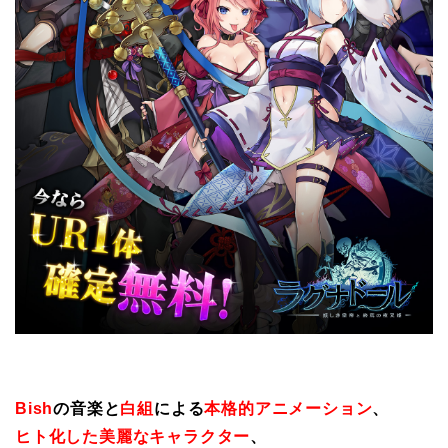
Bish
の音楽と
白組
による
本格的アニメーション
、
ヒト化した美麗なキャラクター
、