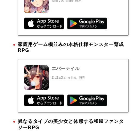
ishii yoshihiro
無料
家庭用ゲーム機並みの本格仕様モンスター育成
RPG
エバーテイル
ZigZaGame Inc.
無料
異なるタイプの美少女と体感する和風ファンタ
ジーRPG