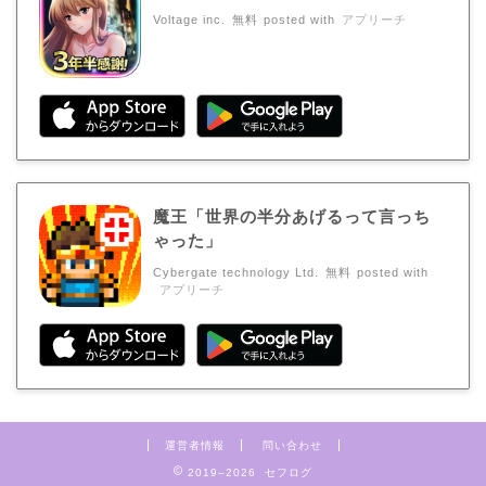
Voltage inc.
無料
posted with
アプリーチ
魔王「世界の半分あげるって言っち
ゃった」
Cybergate technology Ltd.
無料
posted with
アプリーチ
運営者情報
問い合わせ
2019–2026 セフログ