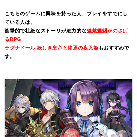
こちらのゲームに興味を持った人、プレイをすでにし
ている人は、
衝撃的で壮絶なストーリが魅力的な
魑魅魍魎がのさば
るRPG
ラグナドール 妖しき皇帝と終焉の夜叉姫
もおすすめで
す。