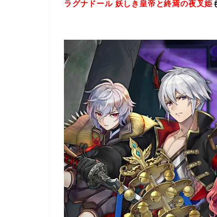
ラグナドール 妖しき皇帝と終焉の夜叉姫