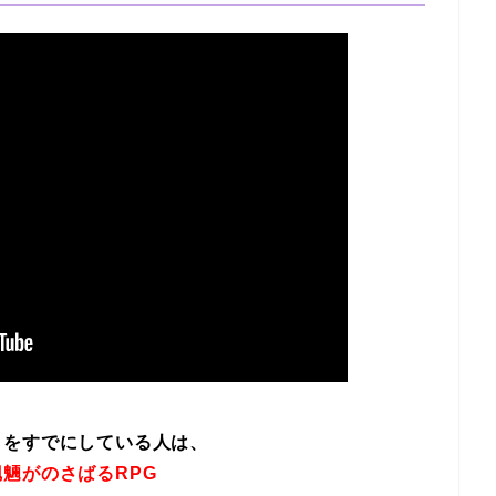
イをすでにしている人は、
魎がのさばるRPG