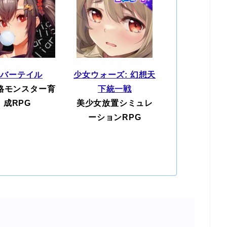
エバーテイル
少女ウォーズ: 幻想天
格モンスター育
下統一戦
成RPG
美少女放置シミュレ
ーションRPG