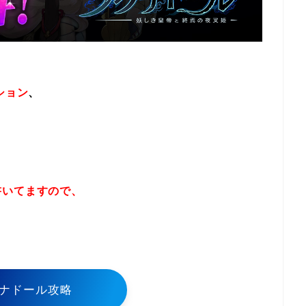
ション
、
書いてますので、
！
ナドール攻略