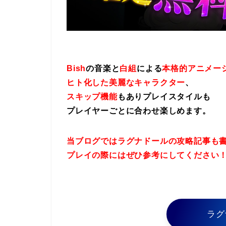
Bish
の音楽と
白組
による
本格的アニメー
ヒト化した美麗なキャラクター
、
スキップ機能
もありプレイスタイルも
プレイヤーごとに合わせ楽しめます。
当ブログではラグナドールの攻略記事も
プレイの際にはぜひ参考にしてください
ラグ