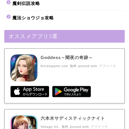
魔剣伝説攻略
魔法ショウジョ攻略
オススメアプリ3選
Goddess～闇夜の奇跡～
Koramgame.com
無料
posted with
アプリーチ
六本木サディスティックナイト
Voltage inc.
無料
posted with
アプリーチ