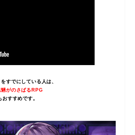
イをすでにしている人は、
魎がのさばるRPG
もおすすめです。