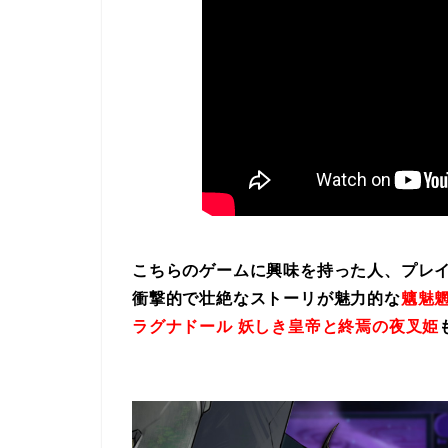
こちらのゲームに興味を持った人、プレ
衝撃的で壮絶なストーリが魅力的な
魑魅魍
ラグナドール 妖しき皇帝と終焉の夜叉姫