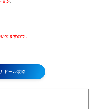
ション
、
書いてますので、
！
ナドール攻略