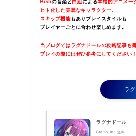
Bish
の音楽と
白組
による
本格的アニメー
ヒト化した美麗なキャラクター
、
スキップ機能
もありプレイスタイルも
プレイヤーごとに合わせ楽しめます。
当ブログではラグナドールの攻略記事も
プレイの際にはぜひ参考にしてください
ラグ
ラグナドール
Grams, Inc
無料