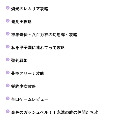
燐光のレムリア攻略
発見王攻略
神界奇伝～八百万神の幻想譚～攻略
私を甲子園に連れてって攻略
聖剣戦姫
蒼空アリーナ攻略
誓約少女攻略
辛口ゲームレビュー
金色のガッシュベル！！永遠の絆の仲間たち攻