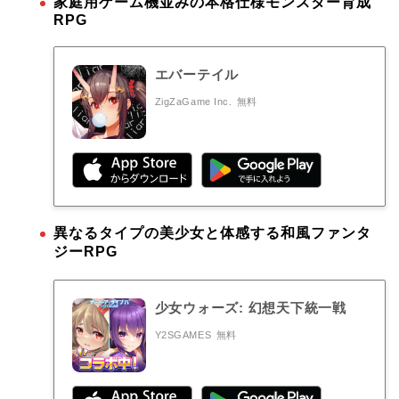
家庭用ゲーム機並みの本格仕様モンスター育成
RPG
エバーテイル
ZigZaGame Inc.
無料
異なるタイプの美少女と体感する和風ファンタ
ジーRPG
少女ウォーズ: 幻想天下統一戦
Y2SGAMES
無料