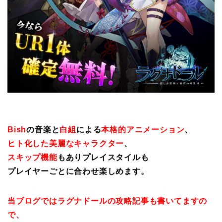
Bish
の音楽と
白組
による
本格的アニメーション
、
ヒト化した美麗なキャラクター
、
スキップ機能
もありプレイスタイルも
プレイヤーごとに合わせ楽しめます。
当ブログではラグナドールの攻略記事も書いてますの
で、