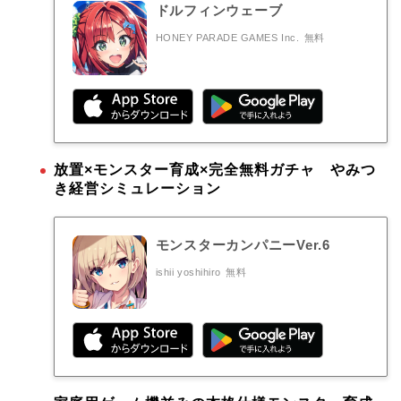
ドルフィンウェーブ
HONEY PARADE GAMES Inc.
無料
放置×モンスター育成×完全無料ガチャ やみつ
き経営シミュレーション
モンスターカンパニーVer.6
ishii yoshihiro
無料