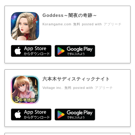
Goddess～闇夜の奇跡～
Koramgame.com
無料
posted with
アプリーチ
六本木サディスティックナイト
Voltage inc.
無料
posted with
アプリーチ