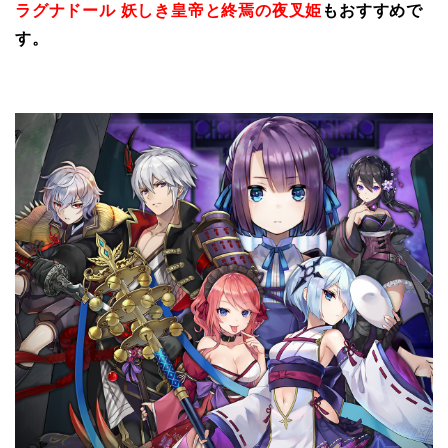
ラグナドール 妖しき皇帝と終焉の夜叉姫
もおすすめで
す。