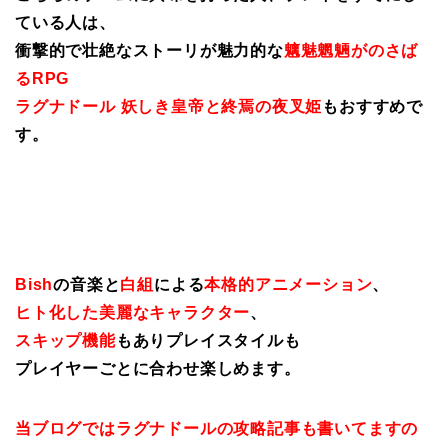
ている人は、
衝撃的で壮絶なストーリが魅力的な
魑魅魍魎がのさば
るRPG
ラグナドール 妖しき皇帝と終焉の夜叉姫
もおすすめで
す。
Bish
の音楽と
白組
による
本格的アニメーション
、
ヒト化した美麗なキャラクター
、
スキップ機能
もありプレイスタイルも
プレイヤーごとに合わせ楽しめます。
当ブログではラグナドールの攻略記事も書いてますの