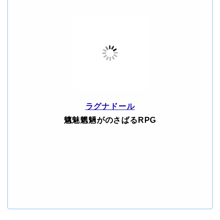
ラグナドール
魑魅魍魎がのさばるRPG