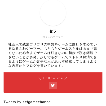
セフ
ゆるふわゲーマー
社会人で残業ゴリゴリの中無料ゲームに癒しを求めてい
るゆるふわゲーマー。もともとゲームスキルはあまり高
くないため今までゲームは好きなのに初歩で躓き継続で
きないことが多発。少しでもゲームでストレス解消でき
るようにゲームが苦手な人が思わず検索してしまうよう
な内容からブログを書いています。
＼ Follow me ／
Tweets by sefgamechannel