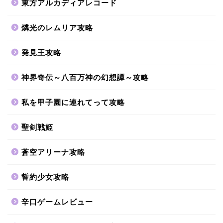
東方アルカディアレコード
燐光のレムリア攻略
発見王攻略
神界奇伝～八百万神の幻想譚～攻略
私を甲子園に連れてって攻略
聖剣戦姫
蒼空アリーナ攻略
誓約少女攻略
辛口ゲームレビュー