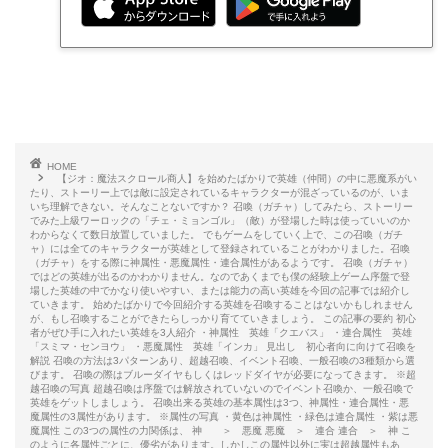
HOME
【ジオ：魔法スクロール商人】を始めたばかりで英雄（仲間）の中に悪魔系がい
たり、ストーリー上では敵に設定されているキャラクターが混ざっているのが、いま
いち理解できない。そんなことないですか？ 召喚（ガチャ）してみたら、ストーリー
でみた上級ワーロックの「チェ・ミョンゴル」（敵）が登場した時は使っていいのか
わからなくて数日放置していました。 でもゲームをしていく上で、この召喚（ガチ
ャ）には全てのキャラクターが英雄として登録されていることがわかりました。召喚
（ガチャ）をする際に神属性・悪魔属性・連合属性があるようです。 召喚（ガチャ）
ではどの英雄が出るのかわかりません。なのであくまでも僕の経験上ゲーム序盤で登
場した英雄の中でかなり使いやすい、または能力の高い英雄を今回の記事では紹介し
ていきます。 始めたばかりで今回紹介する英雄を召喚することはないかもしれません
が、もし召喚することができたらしっかり育てていきましょう。 この記事の要約 初心
者がぜひ手に入れたい英雄を3人紹介 ・神属性 英雄「クエバス」 ・連合属性 英雄
「スミマ・センヨウ」 ・悪魔属性 英雄「インカ」 見出し 初心者向に向けて召喚を
解説 召喚の方法は3パターンあり、超越召喚、イベント召喚、一般召喚の3種類から選
びます。 召喚の際はブルーダイヤもしくはレッドダイヤが必要になってきます。 ※超
越召喚の写真 超越召喚は序盤では解放されていないのでイベント召喚か、一般召喚で
英雄をゲットしましょう。 召喚出来る英雄の基本属性は3つ、神属性・連合属性・悪
魔属性の3属性があります。 ※属性の写真 ・黄色は神属性 ・緑色は連合属性 ・紫は悪
魔属性 この3つの属性の力関係は、 神 ＞ 悪魔 悪魔 ＞ 連合 連合 ＞ 神 こ
のように各属性ごとに、優劣があります。しかしこの属性以外に実は超越属性もあ