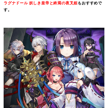
ラグナドール 妖しき皇帝と終焉の夜叉姫
もおすすめで
す。