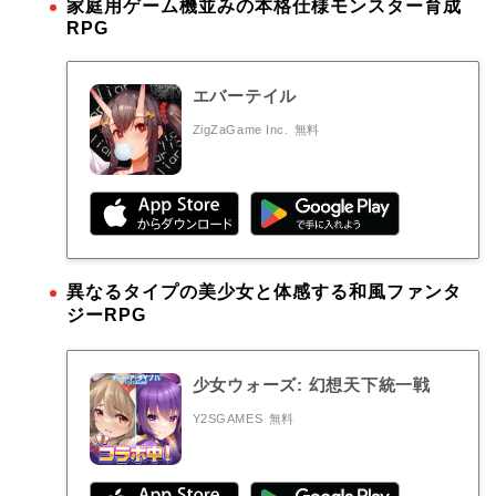
家庭用ゲーム機並みの本格仕様モンスター育成
RPG
エバーテイル
ZigZaGame Inc.
無料
異なるタイプの美少女と体感する和風ファンタ
ジーRPG
少女ウォーズ: 幻想天下統一戦
Y2SGAMES
無料