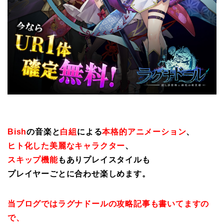
Bish
の音楽と
白組
による
本格的アニメーション
、
ヒト化した美麗なキャラクター
、
スキップ機能
もありプレイスタイルも
プレイヤーごとに合わせ楽しめます。
当ブログではラグナドールの攻略記事も書いてますの
で、