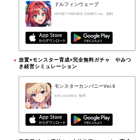
ドルフィンウェーブ
HONEY PARADE GAMES Inc.
無料
放置×モンスター育成×完全無料ガチャ やみつ
き経営シミュレーション
モンスターカンパニーVer.6
ishii yoshihiro
無料