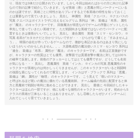
り、現在では3体だけ公開されています。しかし今回は始めたばかりの方に向けた記事
なので別の記事で紹介していきます。 なぜ英雄（善）と悪魔が同じパーティーにいる
のかは謎ですが、英雄ごとに特性がありプレイする上で各英雄の特性を知っておくこ
とは重要なので見ていきましょう。 見出し 神属性 英雄「クエバス」 ※クエバスの
写真 クエバスはガイストラザに仕えるピルグリム 系列は「神」 装備は「布系」 属性
が「魔法」 のキャラクターです。 回復魔法が得意なのでゲームの序盤にゲットしたら
率先して使っていきたい英雄です。 ただ戦闘向きな英雄ではないのでパーティーに配
置するときは後衛がいいでしょう。 見出し 連合属性 英雄「スミマ・センヨウ」 ※
写真 名前が”カタカナだと分かりづらいですが・・・ひらがなで書くと「すみませんよ
う」。 韓国の会社が作っているゲームなので、微妙な表記があるのはあまり気にしな
いほうがいいのかもしれません。。。 大器晩成型の魔法使いスミマ・センヨウ 系列は
「連合」 装備は「布系」 属性が「魔法」 のキャラクターです。 名前は正直微妙です
が、キャラクターの性質はとても優秀。 攻撃面では貫通攻撃や魔法に対しては100％
の確率で反射します。前衛のアタッカーとしてはとても優秀ですが、どうしても名前
が気になる・・・ 見出し 悪魔属性 英雄「インカ」 ※インカの写真 悪魔属性のキ
ャラクターが英雄なのは何かしっくりきませんが、このキャラクターがいると戦闘時
の強固な盾になってくれるので重宝します。 インカはザ・ブラックで 系列は「悪魔」
装備は「鋼」 属性が「物理」 のキャラクターです。 こう見えて「呪いのマスター」
と呼ばれるほど呪いの魔法に優れている黒魔術師。 チーム編成の先頭に配置すると体
力と黒魔術で戦闘が有利に進めることができます。 見出し 最後に 今回紹介したキャ
ラクターはほんの一部ですが、他にも様々な個性のキャラクターがいます。初めからS
クラスの英雄が三体もいることはありませんが、もし召喚したらぜひメインチームに
入れてじっくり育てていきましょう。