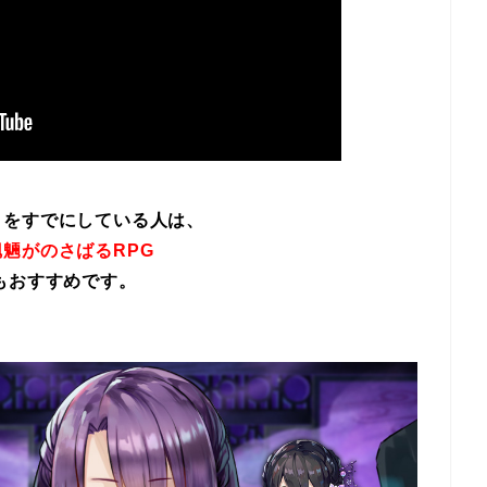
イをすでにしている人は、
魎がのさばるRPG
もおすすめです。