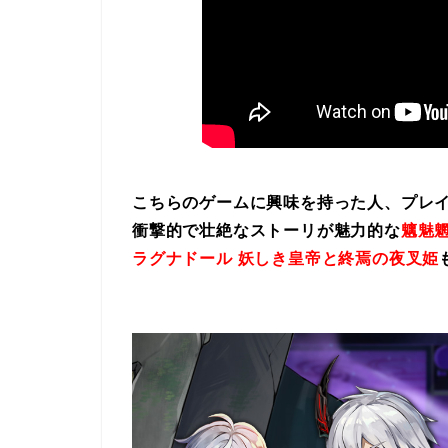
こちらのゲームに興味を持った人、プレ
衝撃的で壮絶なストーリが魅力的な
魑魅魍
ラグナドール 妖しき皇帝と終焉の夜叉姫