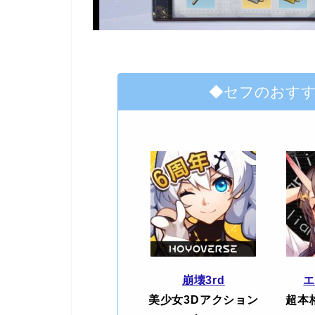
◆セフのおす
崩壊3rd
美少女3Dアクション
超本