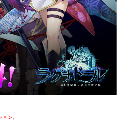
ション
、