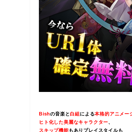
Bish
の音楽と
白組
による
本格的アニメー
ヒト化した美麗なキャラクター
、
スキップ機能
もありプレイスタイルも