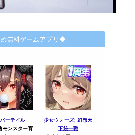
すめ無料ゲームアプリ◆
エバーテイル
少女ウォーズ: 幻想天
格モンスター育
下統一戦