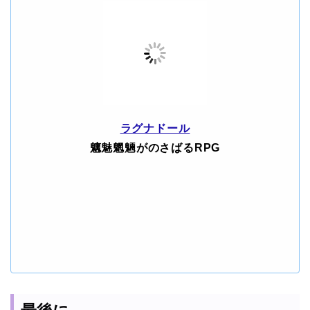
ラグナドール
魑魅魍魎がのさばるRPG