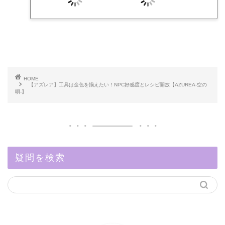
HOME
【アズレア】工具は金色を揃えたい！NPC好感度とレシピ開放【AZUREA-空の
唄-】
疑問を検索