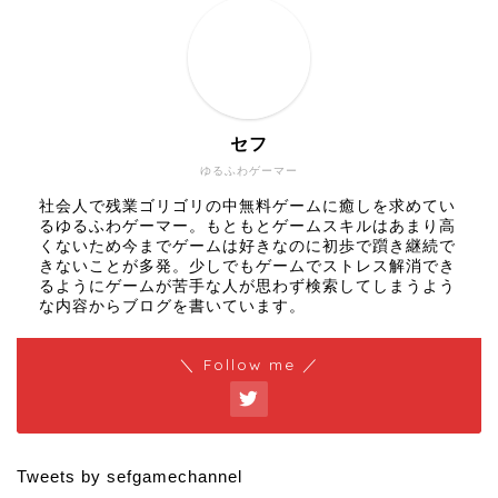
セフ
ゆるふわゲーマー
社会人で残業ゴリゴリの中無料ゲームに癒しを求めてい
るゆるふわゲーマー。もともとゲームスキルはあまり高
くないため今までゲームは好きなのに初歩で躓き継続で
きないことが多発。少しでもゲームでストレス解消でき
るようにゲームが苦手な人が思わず検索してしまうよう
な内容からブログを書いています。
＼ Follow me ／
Tweets by sefgamechannel