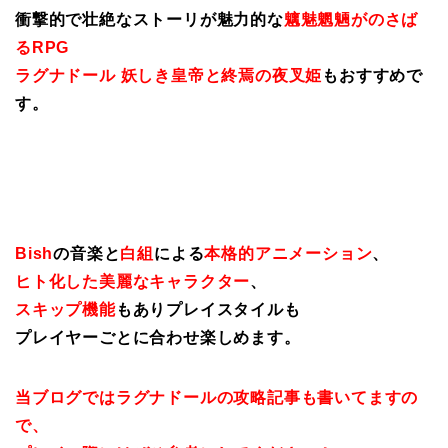
衝撃的で壮絶なストーリが魅力的な
魑魅魍魎がのさば
るRPG
ラグナドール 妖しき皇帝と終焉の夜叉姫
もおすすめで
す。
Bish
の音楽と
白組
による
本格的アニメーション
、
ヒト化した美麗なキャラクター
、
スキップ機能
もありプレイスタイルも
プレイヤーごとに合わせ楽しめます。
当ブログではラグナドールの攻略記事も書いてますの
で、