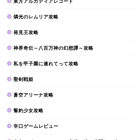
東方アルカディアレコード
燐光のレムリア攻略
発見王攻略
神界奇伝～八百万神の幻想譚～攻略
私を甲子園に連れてって攻略
聖剣戦姫
蒼空アリーナ攻略
誓約少女攻略
辛口ゲームレビュー