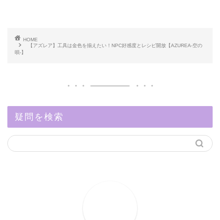
HOME
【アズレア】工具は金色を揃えたい！NPC好感度とレシピ開放【AZUREA-空の
唄-】
疑問を検索