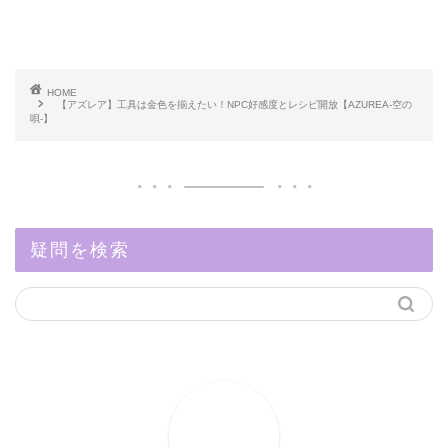
HOME
【アズレア】工具は金色を揃えたい！NPC好感度とレシピ開放【AZUREA-空の
唄-】
疑問を検索