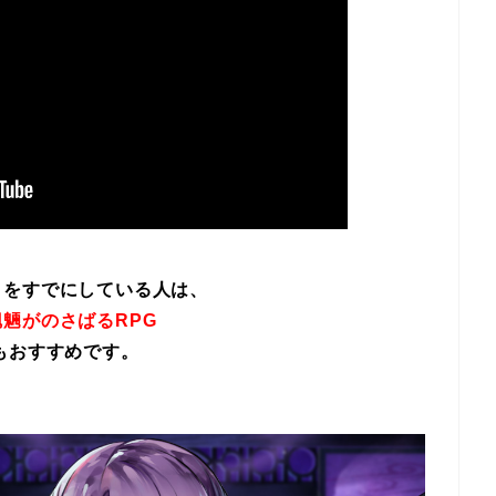
イをすでにしている人は、
魎がのさばるRPG
もおすすめです。