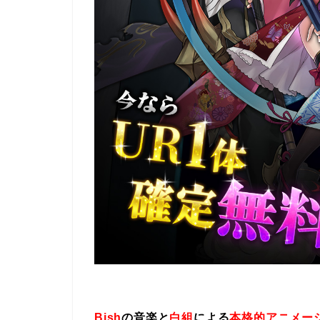
Bish
の音楽と
白組
による
本格的アニメー