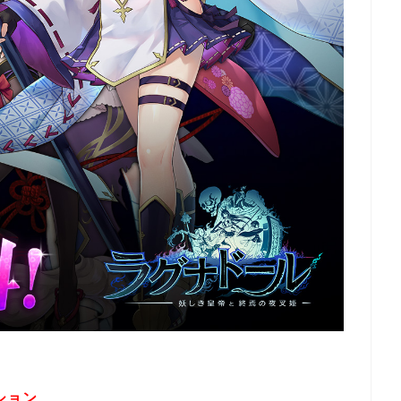
ション
、