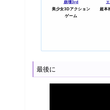
崩壊3rd
美少女3Dアクション
超本
ゲーム
最後に