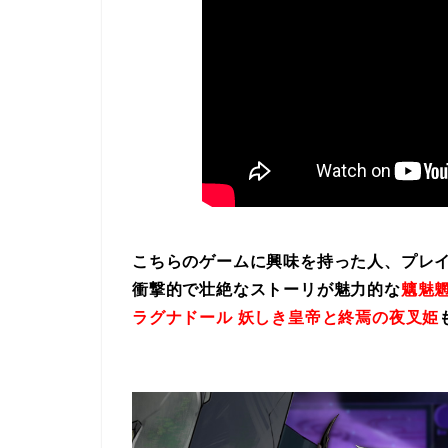
こちらのゲームに興味を持った人、プレ
衝撃的で壮絶なストーリが魅力的な
魑魅魍
ラグナドール 妖しき皇帝と終焉の夜叉姫