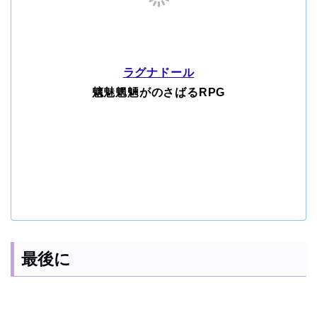
ラグナドール
魑魅魍魎がのさばるRPG
最後に