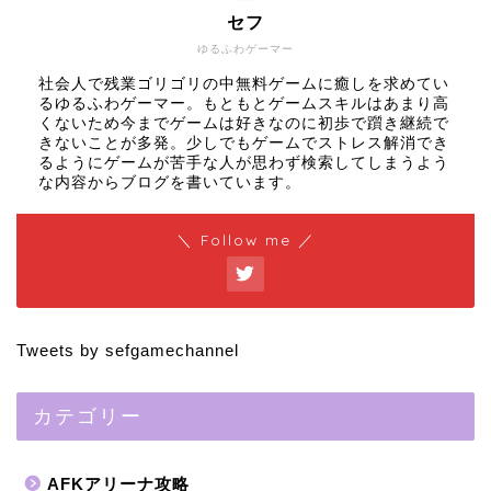
セフ
ゆるふわゲーマー
社会人で残業ゴリゴリの中無料ゲームに癒しを求めてい
るゆるふわゲーマー。もともとゲームスキルはあまり高
くないため今までゲームは好きなのに初歩で躓き継続で
きないことが多発。少しでもゲームでストレス解消でき
るようにゲームが苦手な人が思わず検索してしまうよう
な内容からブログを書いています。
＼ Follow me ／
Tweets by sefgamechannel
カテゴリー
AFKアリーナ攻略