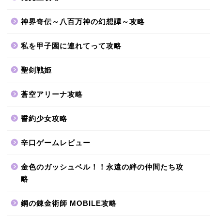
神界奇伝～八百万神の幻想譚～攻略
私を甲子園に連れてって攻略
聖剣戦姫
蒼空アリーナ攻略
誓約少女攻略
辛口ゲームレビュー
金色のガッシュベル！！永遠の絆の仲間たち攻
略
鋼の錬金術師 MOBILE攻略