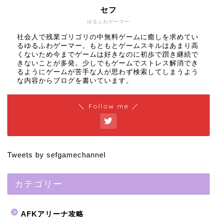
セフ
ゆるふわゲーマー
社会人で残業ゴリゴリの中無料ゲームに癒しを求めてい
るゆるふわゲーマー。もともとゲームスキルはあまり高
くないため今までゲームは好きなのに初歩で躓き継続で
きないことが多発。少しでもゲームでストレス解消でき
るようにゲームが苦手な人が思わず検索してしまうよう
な内容からブログを書いています。
＼ Follow me ／
Tweets by sefgamechannel
カテゴリー
AFKアリーナ攻略