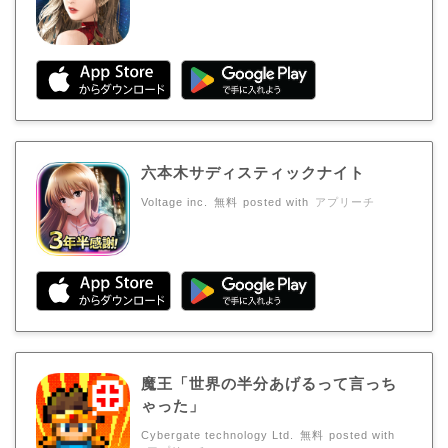
六本木サディスティックナイト
Voltage inc.
無料
posted with
アプリーチ
魔王「世界の半分あげるって言っち
ゃった」
Cybergate technology Ltd.
無料
posted with