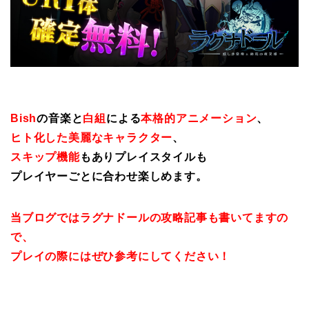
Bish
の音楽と
白組
による
本格的アニメーション
、
ヒト化した美麗なキャラクター
、
スキップ機能
もありプレイスタイルも
プレイヤーごとに合わせ楽しめます。
当ブログではラグナドールの攻略記事も書いてますの
で、
プレイの際にはぜひ参考にしてください！