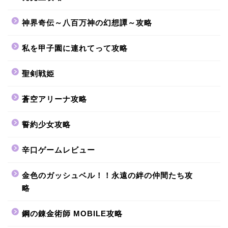
神界奇伝～八百万神の幻想譚～攻略
私を甲子園に連れてって攻略
聖剣戦姫
蒼空アリーナ攻略
誓約少女攻略
辛口ゲームレビュー
金色のガッシュベル！！永遠の絆の仲間たち攻
略
鋼の錬金術師 MOBILE攻略