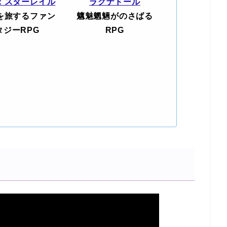
：スターレイル
ラグナドール
を旅するファン
魑魅魍魎がのさばる
タジーRPG
RPG