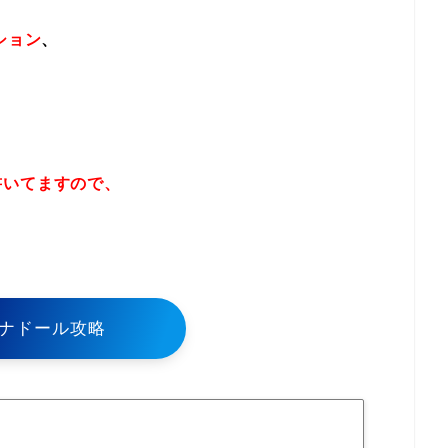
ション
、
書いてますので、
！
ナドール攻略