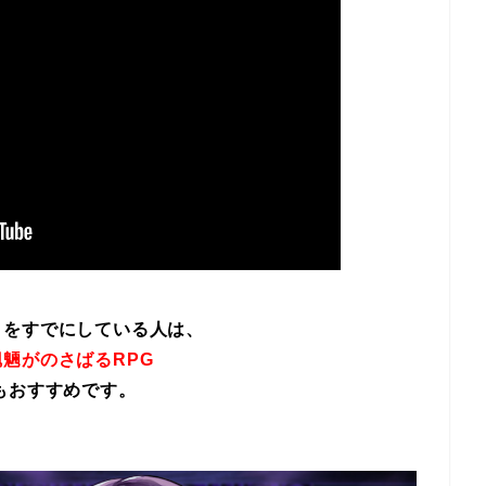
イをすでにしている人は、
魎がのさばるRPG
もおすすめです。