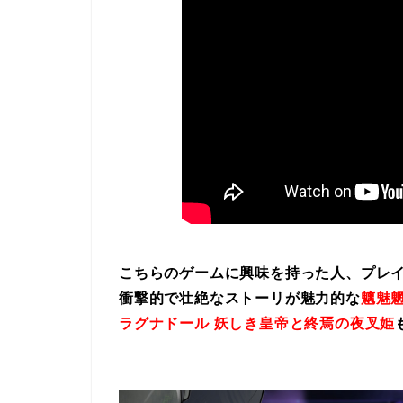
こちらのゲームに興味を持った人、プレ
衝撃的で壮絶なストーリが魅力的な
魑魅魍
ラグナドール 妖しき皇帝と終焉の夜叉姫