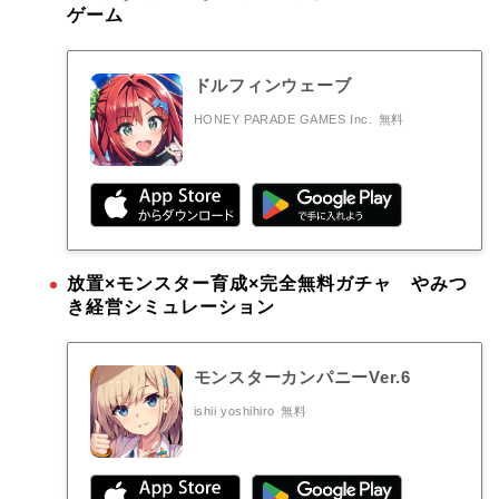
ゲーム
ドルフィンウェーブ
HONEY PARADE GAMES Inc.
無料
放置×モンスター育成×完全無料ガチャ やみつ
き経営シミュレーション
モンスターカンパニーVer.6
ishii yoshihiro
無料