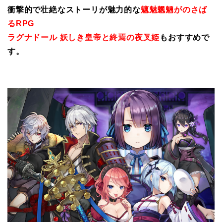
衝撃的で壮絶なストーリが魅力的な
魑魅魍魎がのさば
るRPG
ラグナドール 妖しき皇帝と終焉の夜叉姫
もおすすめで
す。