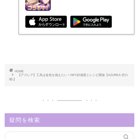
HOME
【アズレア】工具は金色を揃えたい！NPC好感度とレシピ開放【AZUREA-空の
唄-】
疑問を検索