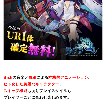
Bish
の音楽と
白組
による
本格的アニメーション
、
ヒト化した美麗なキャラクター
、
スキップ機能
もありプレイスタイルも
プレイヤーごとに合わせ楽しめます。