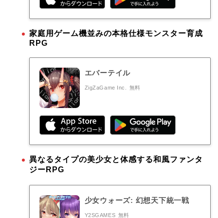
家庭用ゲーム機並みの本格仕様モンスター育成
RPG
エバーテイル
ZigZaGame Inc.
無料
異なるタイプの美少女と体感する和風ファンタ
ジーRPG
少女ウォーズ: 幻想天下統一戦
Y2SGAMES
無料