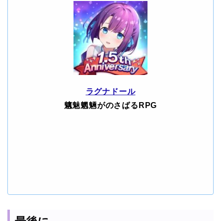
ラグナドール
魑魅魍魎がのさばるRPG