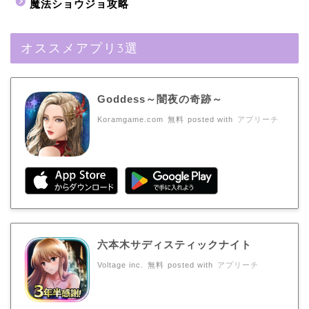
魔法ショウジョ攻略
オススメアプリ3選
Goddess～闇夜の奇跡～
Koramgame.com
無料
posted with
アプリーチ
六本木サディスティックナイト
Voltage inc.
無料
posted with
アプリーチ