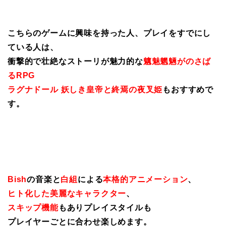
こちらのゲームに興味を持った人、プレイをすでにし
ている人は、
衝撃的で壮絶なストーリが魅力的な
魑魅魍魎がのさば
るRPG
ラグナドール 妖しき皇帝と終焉の夜叉姫
もおすすめで
す。
Bish
の音楽と
白組
による
本格的アニメーション
、
ヒト化した美麗なキャラクター
、
スキップ機能
もありプレイスタイルも
プレイヤーごとに合わせ楽しめます。