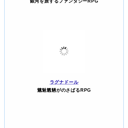
銀河を旅するファンタジーRPG
ラグナドール
魑魅魍魎がのさばるRPG