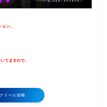
ション
、
書いてますので、
！
ナドール攻略