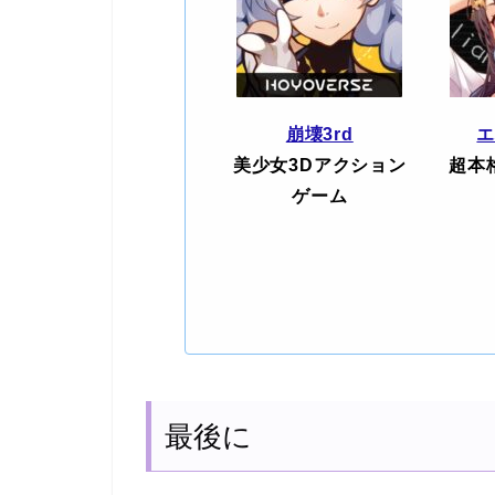
崩壊3rd
美少女3Dアクション
超本
ゲーム
最後に