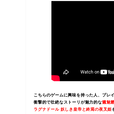
こちらのゲームに興味を持った人、プレ
衝撃的で壮絶なストーリが魅力的な
魑魅魍
ラグナドール 妖しき皇帝と終焉の夜叉姫