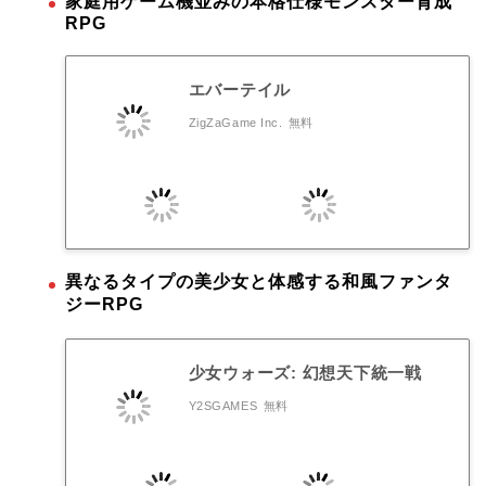
家庭用ゲーム機並みの本格仕様モンスター育成
RPG
エバーテイル
ZigZaGame Inc.
無料
異なるタイプの美少女と体感する和風ファンタ
ジーRPG
少女ウォーズ: 幻想天下統一戦
Y2SGAMES
無料