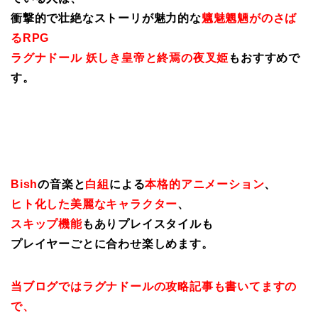
衝撃的で壮絶なストーリが魅力的な
魑魅魍魎がのさば
るRPG
ラグナドール 妖しき皇帝と終焉の夜叉姫
もおすすめで
す。
Bish
の音楽と
白組
による
本格的アニメーション
、
ヒト化した美麗なキャラクター
、
スキップ機能
もありプレイスタイルも
プレイヤーごとに合わせ楽しめます。
当ブログではラグナドールの攻略記事も書いてますの
で、