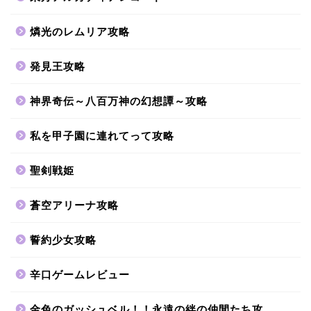
燐光のレムリア攻略
発見王攻略
神界奇伝～八百万神の幻想譚～攻略
私を甲子園に連れてって攻略
聖剣戦姫
蒼空アリーナ攻略
誓約少女攻略
辛口ゲームレビュー
金色のガッシュベル！！永遠の絆の仲間たち攻