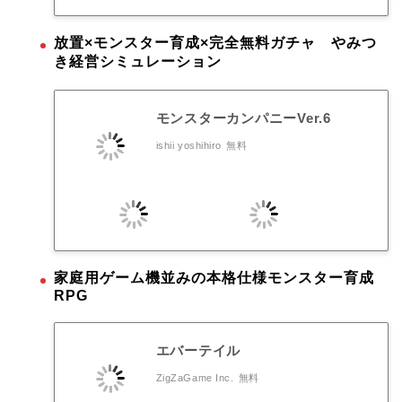
放置×モンスター育成×完全無料ガチャ やみつ
き経営シミュレーション
モンスターカンパニーVer.6
ishii yoshihiro
無料
家庭用ゲーム機並みの本格仕様モンスター育成
RPG
エバーテイル
ZigZaGame Inc.
無料