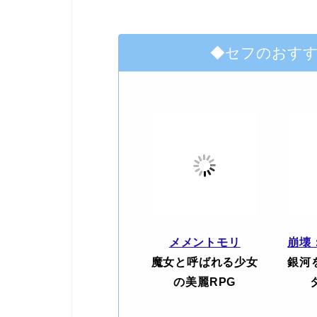
◆セフのおす
メメントモリ
崩壊
魔女と呼ばれる少女
銀河
の美麗RPG