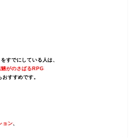
イをすでにしている人は、
魎がのさばるRPG
もおすすめです。
ション
、