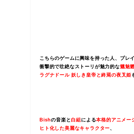
こちらのゲームに興味を持った人、プレ
衝撃的で壮絶なストーリが魅力的な
魑魅魍
ラグナドール 妖しき皇帝と終焉の夜叉姫
Bish
の音楽と
白組
による
本格的アニメー
ヒト化した美麗なキャラクター
、