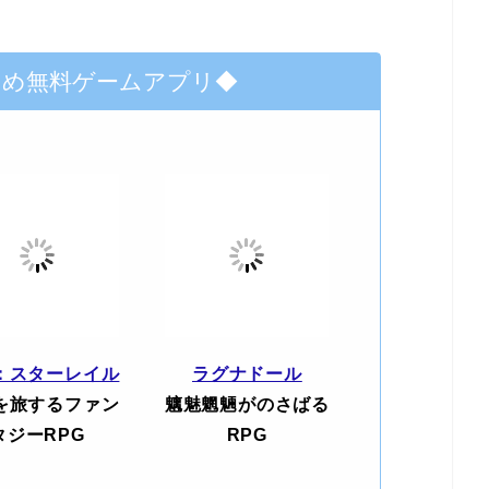
すめ無料ゲームアプリ◆
：スターレイル
ラグナドール
を旅するファン
魑魅魍魎がのさばる
タジーRPG
RPG