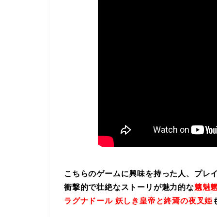
こちらのゲームに興味を持った人、プレ
衝撃的で壮絶なストーリが魅力的な
魑魅魍
ラグナドール 妖しき皇帝と終焉の夜叉姫