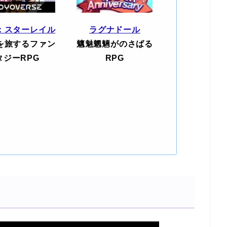
：スターレイル
ラグナドール
を旅するファン
魑魅魍魎がのさばる
タジーRPG
RPG