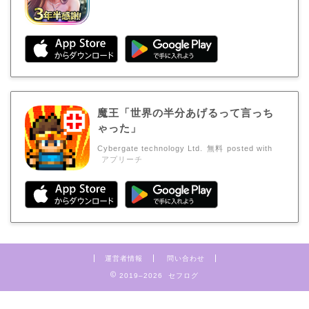
魔王「世界の半分あげるって言っち
ゃった」
Cybergate technology Ltd.
無料
posted with
アプリーチ
運営者情報
問い合わせ
2019–2026 セフログ