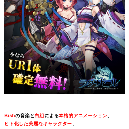
Bish
の音楽と
白組
による
本格的アニメーション
、
ヒト化した美麗なキャラクター
、