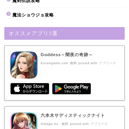
魔剣伝説攻略
魔法ショウジョ攻略
オススメアプリ3選
Goddess～闇夜の奇跡～
Koramgame.com
無料
posted with
アプリーチ
六本木サディスティックナイト
Voltage inc.
無料
posted with
アプリーチ