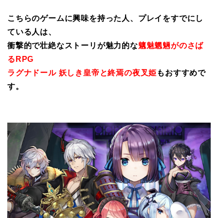
こちらのゲームに興味を持った人、プレイをすでにし
ている人は、
衝撃的で壮絶なストーリが魅力的な
魑魅魍魎がのさば
るRPG
ラグナドール 妖しき皇帝と終焉の夜叉姫
もおすすめで
す。