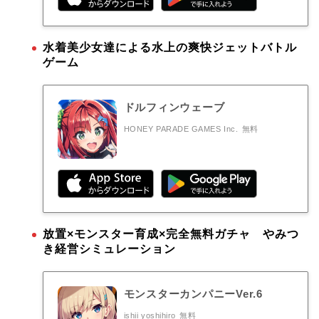
水着美少女達による水上の爽快ジェットバトル
ゲーム
ドルフィンウェーブ
HONEY PARADE GAMES Inc.
無料
放置×モンスター育成×完全無料ガチャ やみつ
き経営シミュレーション
モンスターカンパニーVer.6
ishii yoshihiro
無料