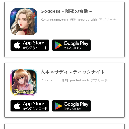
Goddess～闇夜の奇跡～
Koramgame.com
無料
posted with
アプリーチ
六本木サディスティックナイト
Voltage inc.
無料
posted with
アプリーチ