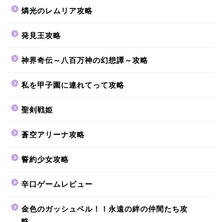
燐光のレムリア攻略
発見王攻略
神界奇伝～八百万神の幻想譚～攻略
私を甲子園に連れてって攻略
聖剣戦姫
蒼空アリーナ攻略
誓約少女攻略
辛口ゲームレビュー
金色のガッシュベル！！永遠の絆の仲間たち攻
略