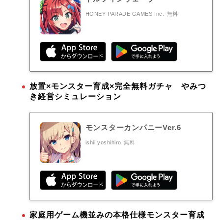
HONEY PARADE GAMES Inc.
無料
放置×モンスター育成×完全無料ガチャ やみつ
き経営シミュレーション
モンスターカンパニーVer.6
ishii yoshihiro
無料
家庭用ゲーム機並みの本格仕様モンスター育成