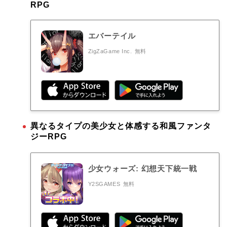
RPG
エバーテイル
ZigZaGame Inc.
無料
異なるタイプの美少女と体感する和風ファンタ
ジーRPG
少女ウォーズ: 幻想天下統一戦
Y2SGAMES
無料