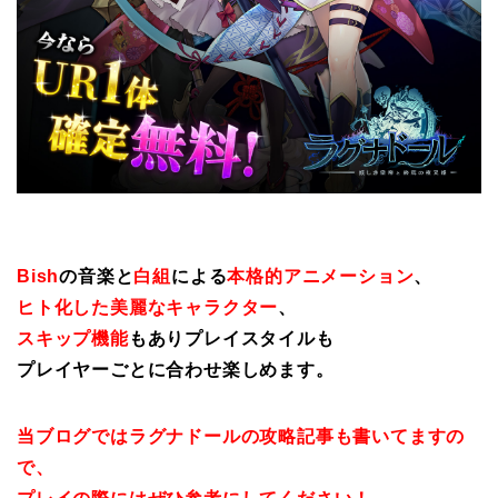
Bish
の音楽と
白組
による
本格的アニメーション
、
ヒト化した美麗なキャラクター
、
スキップ機能
もありプレイスタイルも
プレイヤーごとに合わせ楽しめます。
当ブログではラグナドールの攻略記事も書いてますの
で、