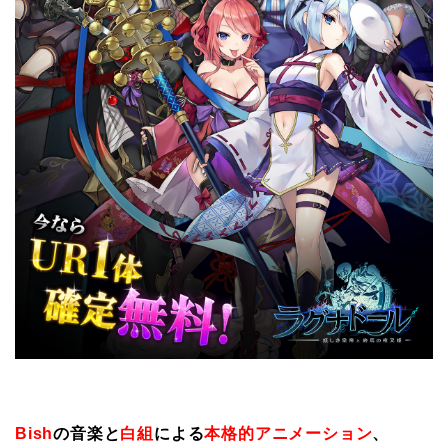
Bish
の音楽と
白組
による
本格的アニメーション
、