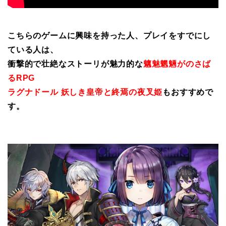
こちらのゲームに興味を持った人、プレイをすでにし
ている人は、
衝撃的で壮絶なストーリが魅力的な
魑魅魍魎がのさば
るRPG
ラグナドール 妖しき皇帝と終焉の夜叉姫
もおすすめで
す。