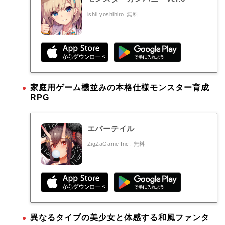
ishii yoshihiro
無料
家庭用ゲーム機並みの本格仕様モンスター育成
RPG
エバーテイル
ZigZaGame Inc.
無料
異なるタイプの美少女と体感する和風ファンタ