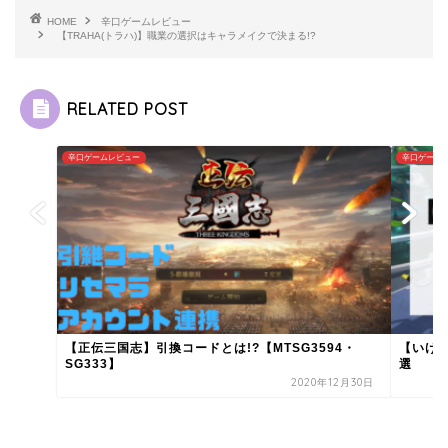
HOME
辛口ゲームレビュー
【TRAHA(トラハ)】職業の選択はキャラメイクで決まる!?
RELATED POST
辛口ゲームレビュー
辛口ゲーム
【正伝三国志】引換コードとは!?【MTSG3594・
【いけ
SG333】
選
2020年12月30日