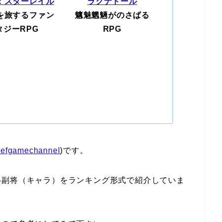
：スターレイル
ラグナドール
を旅するファン
魑魅魍魎がのさばる
タジーRPG
RPG
efgamechannel
)です。
い副将（キャラ）をランキング形式で紹介していま