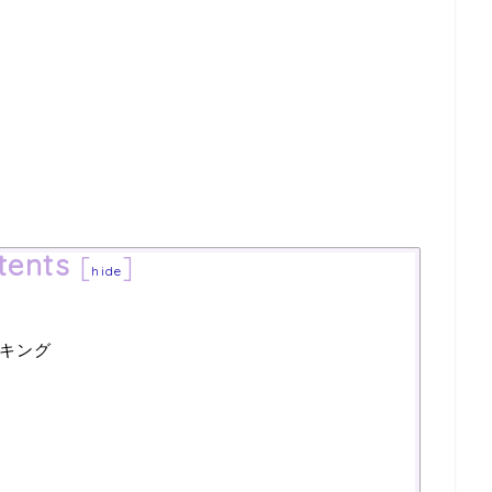
tents
[
]
hide
キング