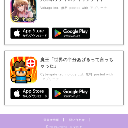
Voltage inc.
無料
posted with
アプリーチ
魔王「世界の半分あげるって言っち
ゃった」
Cybergate technology Ltd.
無料
posted with
アプリーチ
運営者情報
問い合わせ
2019–2026 セフログ