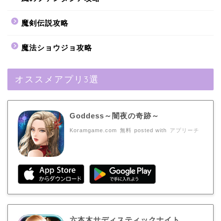
魔剣伝説攻略
魔法ショウジョ攻略
オススメアプリ3選
Goddess～闇夜の奇跡～
Koramgame.com
無料
posted with
アプリーチ
六本木サディスティックナイト