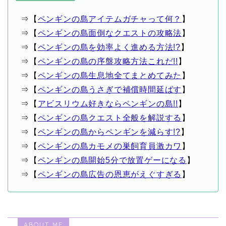
⇒【
ペンギンの島アイテムガチャって何？
】
⇒【
ペンギンの島面倒なクエストの攻略法
】
⇒【
ペンギンの島を効率よく進める方法!?
】
⇒【
ペンギンの島の序盤攻略方法これだ!!
】
⇒【
ペンギンの島生息地全てまとめてみた
】
⇒【
ペンギンの島うさぎで補償時間延ばす
】
⇒【
アビスリウム好きならペンギンの島!!
】
⇒【
ペンギンの島クエスト全般を解説する
】
⇒【
ペンギンの島からペンギンを減らす!?
】
⇒【
ペンギンの島カモメの巣飼育員激カワ
】
⇒【
ペンギンの島開始5分で放置ゲーになる
】
⇒【
ペンギンの島広告の恩恵がえぐすぎる
】
ABOUT ME