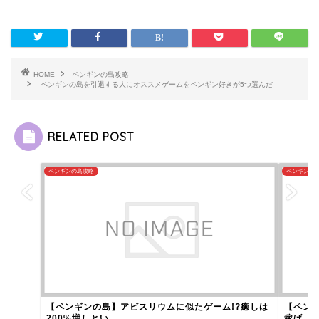
HOME
ペンギンの島攻略
ペンギンの島を引退する人にオススメゲームをペンギン好きが5つ選んだ
RELATED POST
ペンギンの島攻略
ペンギンの
【ペンギンの島】アビスリウムに似たゲーム!?癒しは
【ペン
200%増しとい...
稼げ