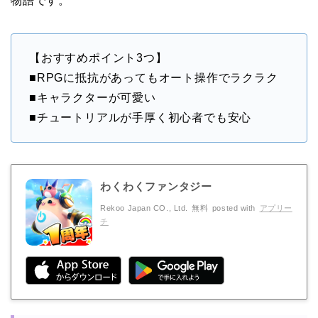
物語です。
【おすすめポイント3つ】
■RPGに抵抗があってもオート操作でラクラク
■キャラクターが可愛い
■チュートリアルが手厚く初心者でも安心
わくわくファンタジー
Rekoo Japan CO., Ltd.
無料
posted with
アプリー
チ