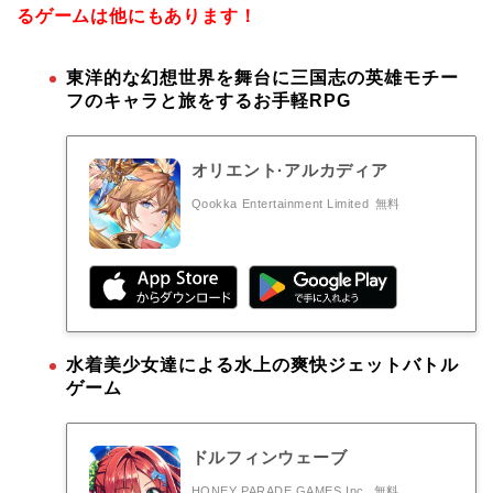
るゲームは他にもあります！
東洋的な幻想世界を舞台に三国志の英雄モチー
フのキャラと旅をするお手軽RPG
オリエント·アルカディア
Qookka Entertainment Limited
無料
水着美少女達による水上の爽快ジェットバトル
ゲーム
ドルフィンウェーブ
HONEY PARADE GAMES Inc.
無料