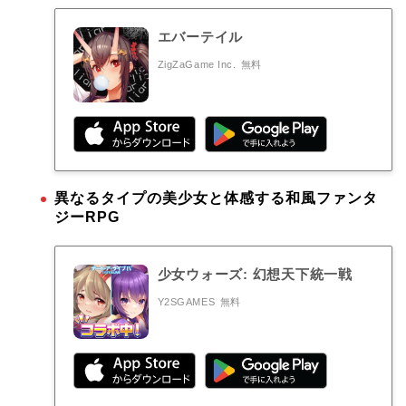
エバーテイル
ZigZaGame Inc.
無料
異なるタイプの美少女と体感する和風ファンタ
ジーRPG
少女ウォーズ: 幻想天下統一戦
Y2SGAMES
無料