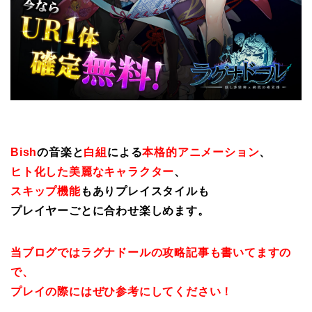
Bish
の音楽と
白組
による
本格的アニメーション
、
ヒト化した美麗なキャラクター
、
スキップ機能
もありプレイスタイルも
プレイヤーごとに合わせ楽しめます。
当ブログではラグナドールの攻略記事も書いてますの
で、
プレイの際にはぜひ参考にしてください！