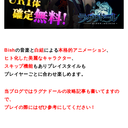
Bish
の音楽と
白組
による
本格的アニメーション
、
ヒト化した美麗なキャラクター
、
スキップ機能
もありプレイスタイルも
プレイヤーごとに合わせ楽しめます。
当ブログではラグナドールの攻略記事も書いてますの
で、
プレイの際にはぜひ参考にしてください！