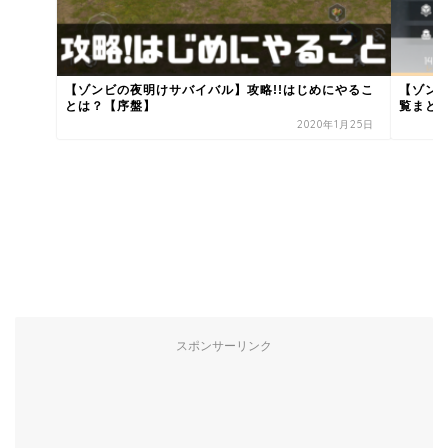
【ゾンビの夜明けサバイバル】攻略!!はじめにやるこ
【ゾン
とは？【序盤】
覧まと
2020年1月25日
スポンサーリンク