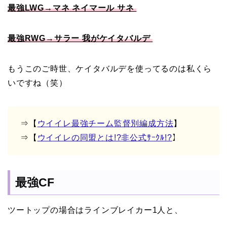
最強LWG→マネ ネイマール サネ
最強RWG→サラー 我がケイタバルデ
もうこのご時世、ケイタバルデを使ってるのは私くら
いですね（笑）
⇒【
ウイイレ最強チーム監督別編成方法
】
⇒【
ウイイレの同盟とは!?非公式ｻｰｸﾙ!?
】
最強CF
ツートップの場合はラインブレイカー1人と、