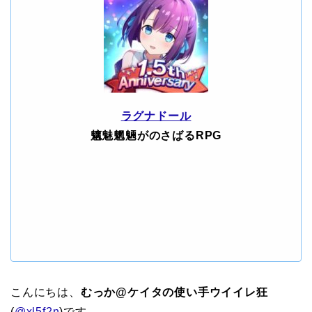
ラグナドール
魑魅魍魎がのさばるRPG
こんにちは、
むっか@ケイタの使い手ウイイレ狂
(
@xl5f2n
)です。