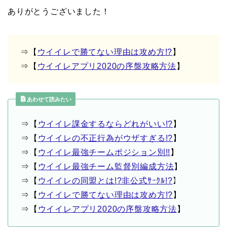
ありがとうございました！
⇒【
ウイイレで勝てない理由は攻め方!?
】
⇒【
ウイイレアプリ2020の序盤攻略方法
】
あわせて読みたい
⇒【
ウイイレ課金するならどれがいい!?
】
⇒【
ウイイレの不正行為がウザすぎる!?
】
⇒【
ウイイレ最強チームポジション別!!
】
⇒【
ウイイレ最強チーム監督別編成方法
】
⇒【
ウイイレの同盟とは!?非公式ｻｰｸﾙ!?
】
⇒【
ウイイレで勝てない理由は攻め方!?
】
⇒【
ウイイレアプリ2020の序盤攻略方法
】