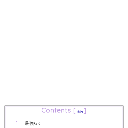
Contents
[
]
hide
最強GK