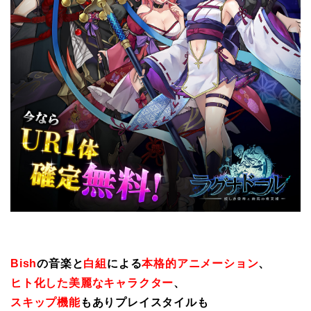
Bish
の音楽と
白組
による
本格的アニメーション
、
ヒト化した美麗なキャラクター
、
スキップ機能
もありプレイスタイルも