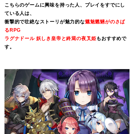
こちらのゲームに興味を持った人、プレイをすでにし
ている人は、
衝撃的で壮絶なストーリが魅力的な
魑魅魍魎がのさば
るRPG
ラグナドール 妖しき皇帝と終焉の夜叉姫
もおすすめで
す。