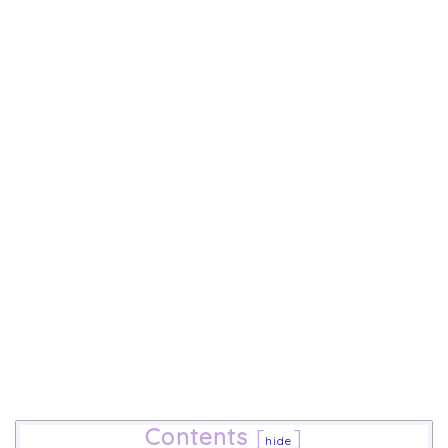
Contents
[
]
hide