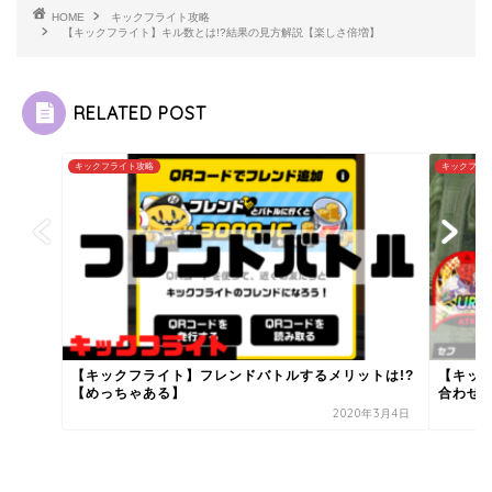
HOME
キックフライト攻略
【キックフライト】キル数とは!?結果の見方解説【楽しさ倍増】
RELATED POST
キックフライト攻略
キックフラ
【キックフライト】フレンドバトルするメリットは!?
【キッ
【めっちゃある】
合わせ
2020年3月4日