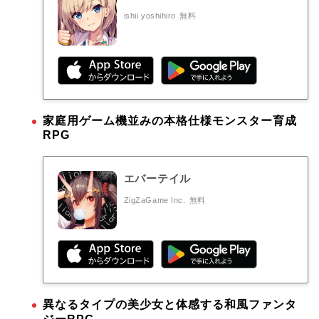
ishii yoshihiro
無料
家庭用ゲーム機並みの本格仕様モンスター育成
RPG
エバーテイル
ZigZaGame Inc.
無料
異なるタイプの美少女と体感する和風ファンタ