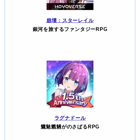
崩壊：スターレイル
銀河を旅するファンタジーRPG
ラグナドール
魑魅魍魎がのさばるRPG