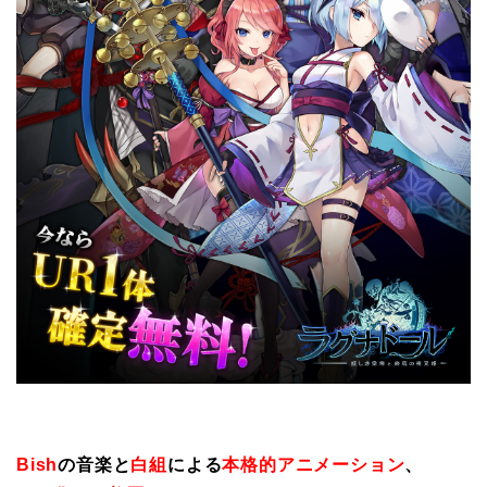
Bish
の音楽と
白組
による
本格的アニメーション
、