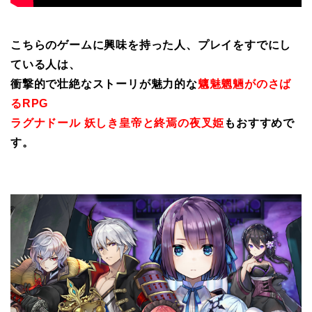
こちらのゲームに興味を持った人、プレイをすでにし
ている人は、
衝撃的で壮絶なストーリが魅力的な
魑魅魍魎がのさば
るRPG
ラグナドール 妖しき皇帝と終焉の夜叉姫
もおすすめで
す。